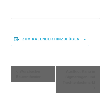
ZUM KALENDER HINZUFÜGEN
Veranstaltung-
Würzbacher
Ausflug: Kanu in
Bauerntheater
Sigmaringen und
Navigation
Trachtenfachmarkt